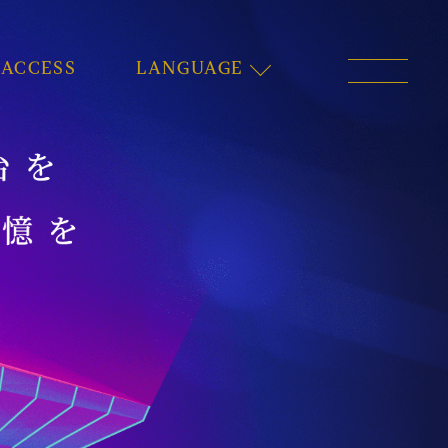
ACCESS
LANGUAGE